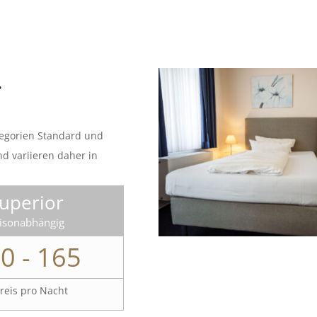
r
tegorien Standard und
nd variieren daher in
uperior
isonabhängig
0 - 165
reis pro Nacht